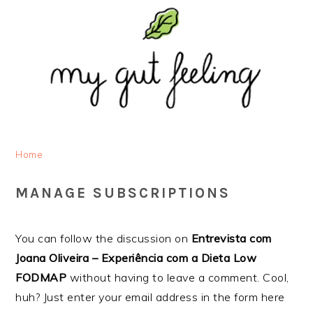
Saltar
Skip
Saltar
Saltar
para
to
para
para
o
main
a
o
menu
content
barra
rodapé
principal
lateral
principal
Home
MANAGE SUBSCRIPTIONS
You can follow the discussion on
Entrevista com
Joana Oliveira – Experiência com a Dieta Low
FODMAP
without having to leave a comment. Cool,
huh? Just enter your email address in the form here