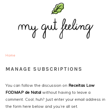
Saltar
Skip
Saltar
Saltar
para
to
para
para
o
main
a
o
menu
content
barra
rodapé
principal
lateral
principal
Home
MANAGE SUBSCRIPTIONS
You can follow the discussion on
Receitas Low
FODMAP de Natal
without having to leave a
comment. Cool, huh? Just enter your email address in
the form here below and you’re all set.