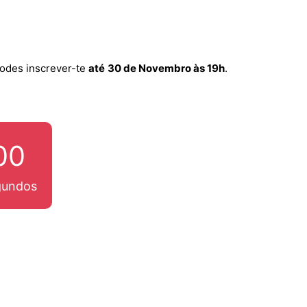
Podes inscrever-te
até
30 de Novembro às 19h
.
00
gundos