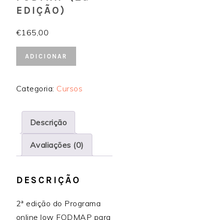
EDIÇÃO)
€
165,00
Quantidade
Alternative:
ADICIONAR
de
Programa
Categoria:
Cursos
Low
FODMAP
(2ª
Descrição
edição)
Avaliações (0)
DESCRIÇÃO
2ª edição do Programa
online low FODMAP para