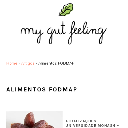
Saltar
Skip
Saltar
Saltar
para
to
para
para
o
main
a
o
menu
content
barra
rodapé
principal
lateral
principal
Home
»
Artigos
»
Alimentos FODMAP
ALIMENTOS FODMAP
ATUALIZAÇÕES
UNIVERSIDADE MONASH –