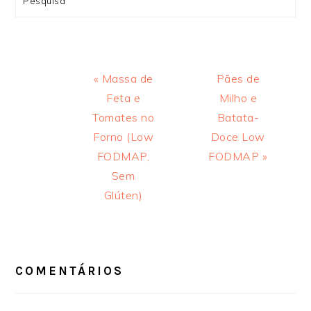
Previous
Next
« Massa de
Pães de
Post:
Post:
Feta e
Milho e
Tomates no
Batata-
Forno (Low
Doce Low
FODMAP,
FODMAP »
Sem
Glúten)
INTERAÇÕES
DO
LEITOR
COMENTÁRIOS