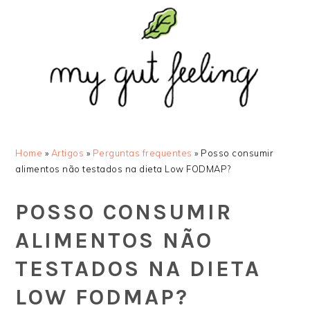
Saltar
Skip
Saltar
Saltar
para
to
para
para
o
main
a
o
menu
content
barra
rodapé
principal
lateral
principal
Home
»
Artigos
»
Perguntas frequentes
»
Posso consumir
alimentos não testados na dieta Low FODMAP?
POSSO CONSUMIR
ALIMENTOS NÃO
TESTADOS NA DIETA
LOW FODMAP?