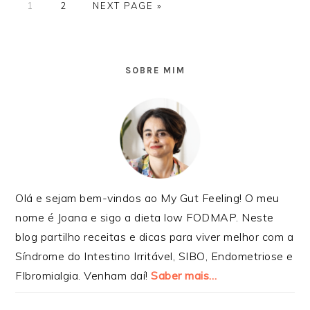
GO
GO
GO
1
2
NEXT PAGE »
TO
TO
TO
PAGE
PAGE
SIDEBAR
PRIMÁRIA
SOBRE MIM
Olá e sejam bem-vindos ao My Gut Feeling! O meu
nome é Joana e sigo a dieta low FODMAP. Neste
blog partilho receitas e dicas para viver melhor com a
Síndrome do Intestino Irritável, SIBO, Endometriose e
FIbromialgia. Venham daí!
Saber mais…