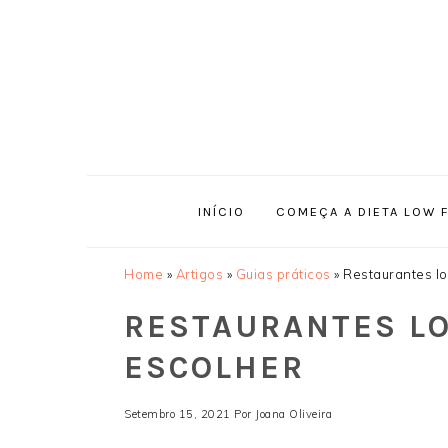
Saltar
Skip
Saltar
Saltar
para
to
para
para
o
main
a
o
menu
content
barra
rodapé
principal
lateral
principal
INÍCIO
COMEÇA A DIETA LOW 
Home
»
Artigos
»
Guias práticos
»
Restaurantes l
RESTAURANTES L
ESCOLHER
Setembro 15, 2021
Por
Joana Oliveira