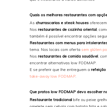
Quais os melhores restaurantes com op
As
churrascarias e
steak houses
oferecem 
Nos
restaurantes de cozinha oriental
, com
também é possível encontrar opções segur
Restaurantes com menus para intolerante
tema. Nos locais com oferta
sem glúten po
Nos
restaurantes de comida saudável
, co
encontrar alternativas low FODMAP.
E se preferir que lhe entreguem a
refeição
take-away low FODMAP
.
Que pratos low FODMAP devo escolher no
Restaurante tradicional
bife ou peixe grel
omelete sem cebola com batata frita e sal