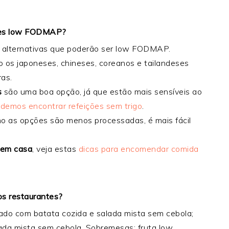
ções low FODMAP?
alternativas que poderão ser low FODMAP.
o os japoneses, chineses, coreanos e tailandeses
as.
s
são uma boa opção, já que estão mais sensíveis ao
demos encontrar refeições sem trigo
.
mo as opções são menos processadas, é mais fácil
 em casa
, veja estas
dicas para encomendar comida
s restaurantes?
hado com batata cozida e salada mista sem cebola;
ada mista sem cebola. Sobremesas: fruta low