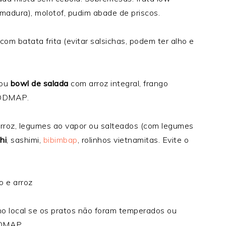
dura), molotof, pudim abade de priscos.
om batata frita (evitar salsichas, podem ter alho e
 ou
bowl de salada
com arroz integral, frango
FODMAP.
arroz, legumes ao vapor ou salteados (com legumes
hi
, sashimi,
bibimbap
, rolinhos vietnamitas. Evite o
 local se os pratos não foram temperados ou
ODMAP.