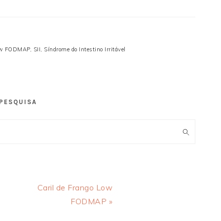
ow FODMAP
,
SII
,
Síndrome do Intestino Irritável
PESQUISA
Next
Caril de Frango Low
Post:
FODMAP »