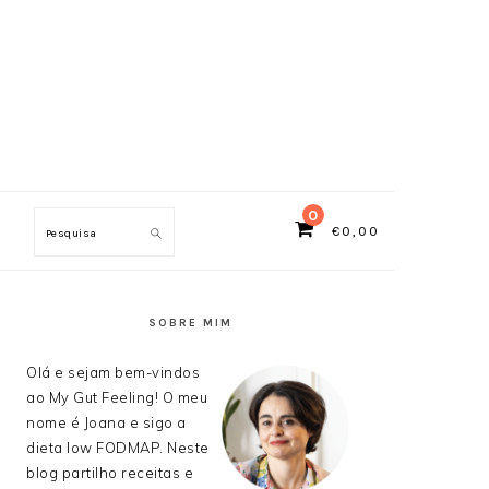
0
€
0,00
Search
SIDEBAR
PRIMÁRIA
SOBRE MIM
Olá e sejam bem-vindos
ao My Gut Feeling! O meu
nome é Joana e sigo a
dieta low FODMAP. Neste
blog partilho receitas e