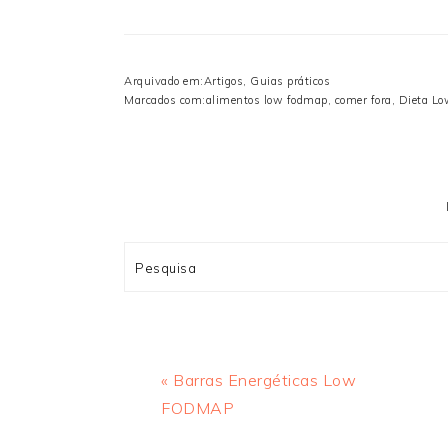
Arquivado em:
Artigos
,
Guias práticos
Marcados com:
alimentos low fodmap
,
comer fora
,
Dieta L
Search
Previous
« Barras Energéticas Low
Post:
FODMAP