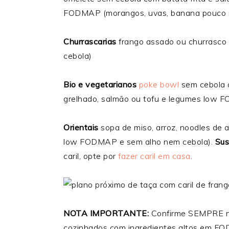
FODMAP (morangos, uvas, banana pouco ma
Churrascarias
frango assado ou churrasco c
cebola)
Bio e vegetarianos
poke bowl
sem cebola
grelhado, salmão ou tofu e legumes low 
Orientais
sopa de miso, arroz, noodles de 
low FODMAP e sem alho nem cebola).
Sus
caril, opte por
fazer caril em casa
.
NOTA IMPORTANTE:
Confirme SEMPRE no
cozinhados com ingredientes altos em F