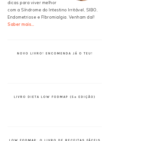
dicas para viver melhor
com a Síndrome do Intestino Irritável, SIBO,
Endometriose e FIbromialgia. Venham daí!
Saber mais…
NOVO LIVRO! ENCOMENDA JÁ O TEU!
LIVRO DIETA LOW FODMAP (5ª EDIÇÃO)
LOW FODMAP: O LIVRO DE RECEITAS FÁCEIS