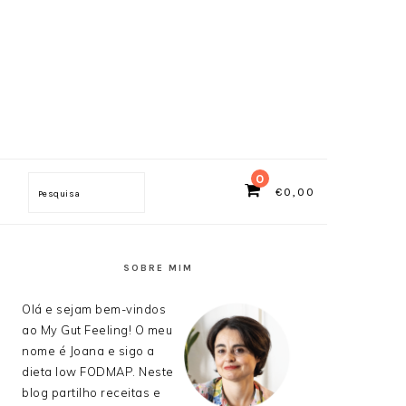
0
€
0,00
Search
SIDEBAR
PRIMÁRIA
SOBRE MIM
Olá e sejam bem-vindos
ao My Gut Feeling! O meu
nome é Joana e sigo a
dieta low FODMAP. Neste
blog partilho receitas e