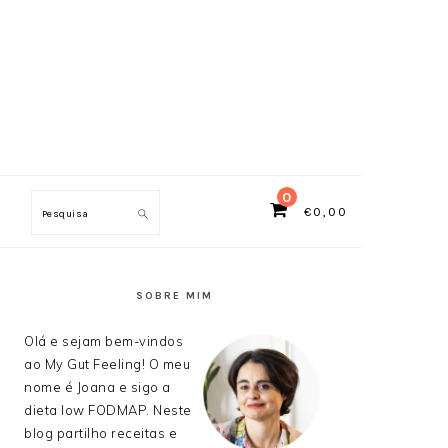
0
€
0,00
Search
SIDEBAR
PRIMÁRIA
SOBRE MIM
Olá e sejam bem-vindos
ao My Gut Feeling! O meu
nome é Joana e sigo a
dieta low FODMAP. Neste
blog partilho receitas e