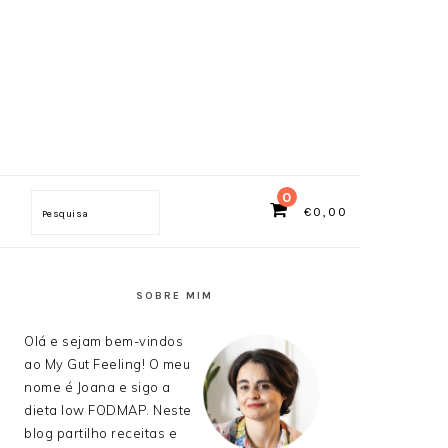
0
€
0,00
Search
SIDEBAR
PRIMÁRIA
SOBRE MIM
Olá e sejam bem-vindos
ao My Gut Feeling! O meu
nome é Joana e sigo a
dieta low FODMAP. Neste
blog partilho receitas e