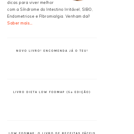
dicas para viver melhor
com a Síndrome do Intestino Irritável, SIBO,
Endometriose e FIbromialgia. Venham daí!
Saber mais…
NOVO LIVRO! ENCOMENDA JÁ O TEU!
LIVRO DIETA LOW FODMAP (5ª EDIÇÃO)
LOW FODMAP: O LIVRO DE RECEITAS FÁCEIS