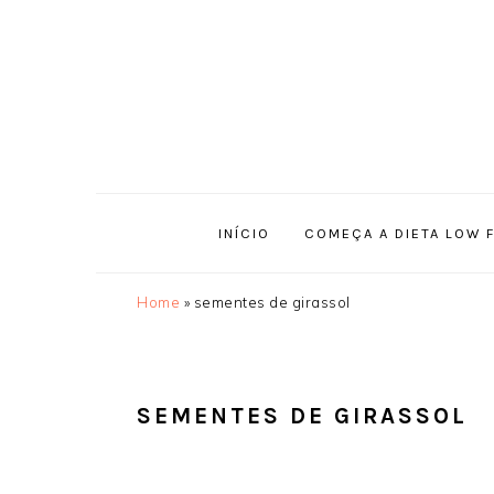
Saltar
Skip
Saltar
Saltar
para
to
para
para
o
main
a
o
menu
content
barra
rodapé
principal
lateral
principal
INÍCIO
COMEÇA A DIETA LOW 
Home
»
sementes de girassol
SEMENTES DE GIRASSOL