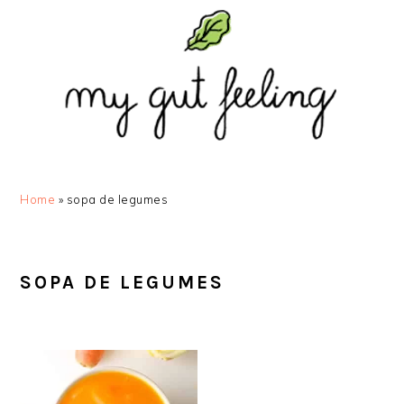
Saltar
Skip
Saltar
Saltar
para
to
para
para
o
main
a
o
menu
content
barra
rodapé
principal
lateral
principal
Home
»
sopa de legumes
SOPA DE LEGUMES