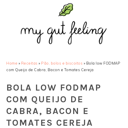
Saltar
Skip
Saltar
Saltar
para
to
para
para
o
main
a
o
menu
content
barra
rodapé
principal
lateral
principal
Home
»
Receitas
»
Pão, bolos e biscoitos
»
Bola low FODMAP
com Queijo de Cabra, Bacon e Tomates Cereja
BOLA LOW FODMAP
COM QUEIJO DE
CABRA, BACON E
TOMATES CEREJA