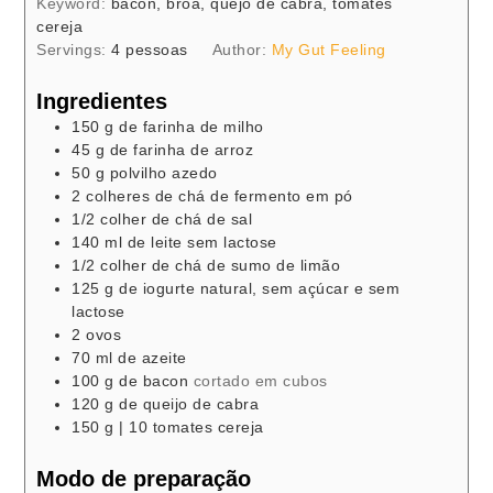
Keyword:
bacon, broa, quejo de cabra, tomates
cereja
Servings:
4
pessoas
Author:
My Gut Feeling
Ingredientes
150
g
de farinha de milho
45
g
de farinha de arroz
50
g
polvilho azedo
2
colheres de chá
de fermento em pó
1/2
colher de chá
de sal
140
ml
de leite sem lactose
1/2
colher de chá
de sumo de limão
125
g
de iogurte natural, sem açúcar e sem
lactose
2
ovos
70
ml
de azeite
100
g
de bacon
cortado em cubos
120
g
de queijo de cabra
150
g
| 10 tomates cereja
Modo de preparação