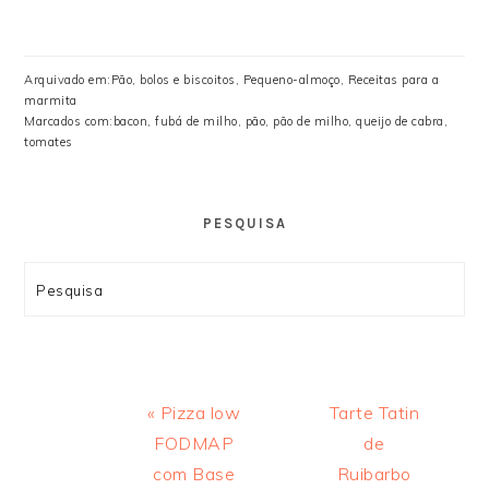
Arquivado em:
Pão, bolos e biscoitos
,
Pequeno-almoço
,
Receitas para a
marmita
Marcados com:
bacon
,
fubá de milho
,
pão
,
pão de milho
,
queijo de cabra
,
tomates
PESQUISA
Search
Previous
Next
« Pizza low
Tarte Tatin
Post:
Post:
FODMAP
de
com Base
Ruibarbo