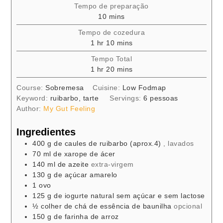
Tempo de preparação
minutes
10
mins
Tempo de cozedura
hour
minutes
1
hr
10
mins
Tempo Total
hour
minutes
1
hr
20
mins
Course:
Sobremesa
Cuisine:
Low Fodmap
Keyword:
ruibarbo, tarte
Servings:
6
pessoas
Author:
My Gut Feeling
Ingredientes
400
g
de caules de ruibarbo (aprox.4)
, lavados
70
ml
de xarope de ácer
140
ml
de azeite
extra-virgem
130
g
de açúcar amarelo
1
ovo
125
g
de iogurte natural sem açúcar e sem lactose
½
colher de chá
de essência de baunilha
opcional
150
g
de farinha de arroz