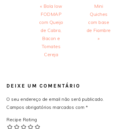
Previous
Next
« Bola low
Mini
Post:
Post:
FODMAP
Quiches
com Queijo
com base
de Cabra,
de Fiambre
Bacon e
»
Tomates
Cereja
INTERAÇÕES
DO
LEITOR
DEIXE UM COMENTÁRIO
O seu endereço de email não será publicado.
Campos obrigatórios marcados com
*
Recipe Rating