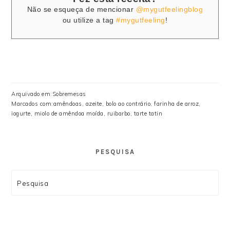
Não se esqueça de mencionar
@mygutfeelingblog
ou utilize a tag
#mygutfeeling
!
Arquivado em:
Sobremesas
Marcados com:
amêndoas
,
azeite
,
bolo ao contrário
,
farinha de arroz
,
iogurte
,
miolo de amêndoa moída
,
ruibarbo
,
tarte tatin
PESQUISA
Search