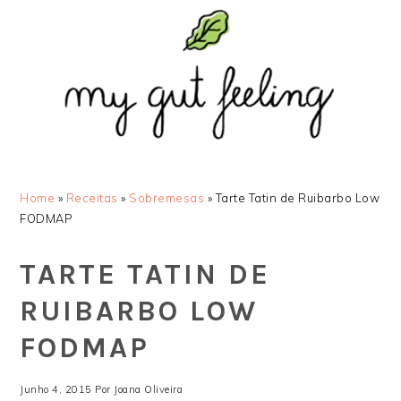
Saltar
Skip
Saltar
Saltar
para
to
para
para
o
main
a
o
menu
content
barra
rodapé
principal
lateral
principal
Home
»
Receitas
»
Sobremesas
»
Tarte Tatin de Ruibarbo Low
FODMAP
TARTE TATIN DE
RUIBARBO LOW
FODMAP
Junho 4, 2015
Por
Joana Oliveira