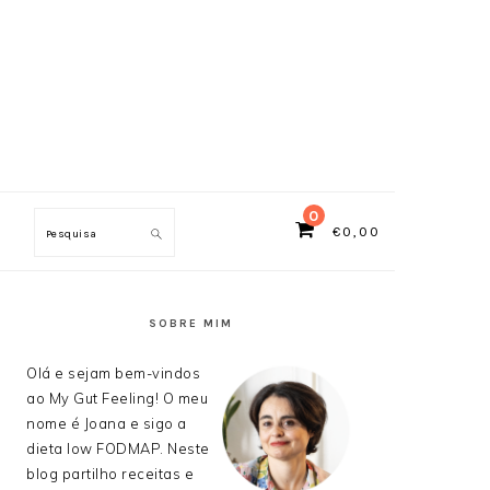
0
€
0,00
Search
SIDEBAR
PRIMÁRIA
SOBRE MIM
Olá e sejam bem-vindos
ao My Gut Feeling! O meu
nome é Joana e sigo a
dieta low FODMAP. Neste
blog partilho receitas e