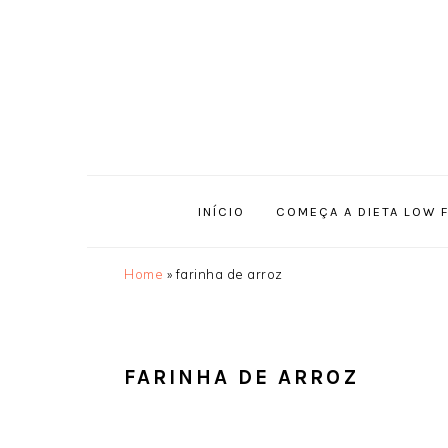
Saltar
Skip
Saltar
Saltar
para
to
para
para
o
main
a
o
menu
content
barra
rodapé
principal
lateral
principal
INÍCIO
COMEÇA A DIETA LOW 
Home
»
farinha de arroz
FARINHA DE ARROZ