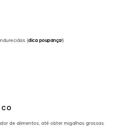
ndurecidas (
dica poupança
!)
U
ECO
dor de alimentos, até obter migalhas grossas.