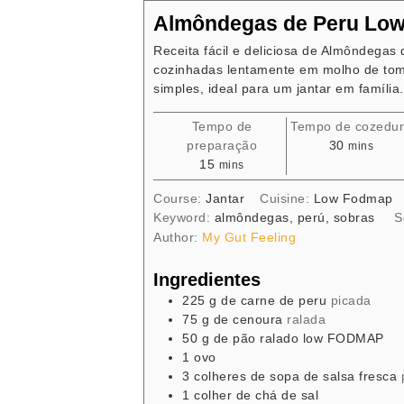
Almôndegas de Peru L
Receita fácil e deliciosa de Almôndega
cozinhadas lentamente em molho de tom
simples, ideal para um jantar em família.
Tempo de
Tempo de cozedu
minutes
preparação
30
mins
minutes
15
mins
Course:
Jantar
Cuisine:
Low Fodmap
Keyword:
almôndegas, perú, sobras
S
Author:
My Gut Feeling
Ingredientes
225
g
de carne de peru
picada
75
g
de cenoura
ralada
50
g
de pão ralado low FODMAP
1
ovo
3
colheres de sopa
de salsa fresca
1
colher de chá
de sal