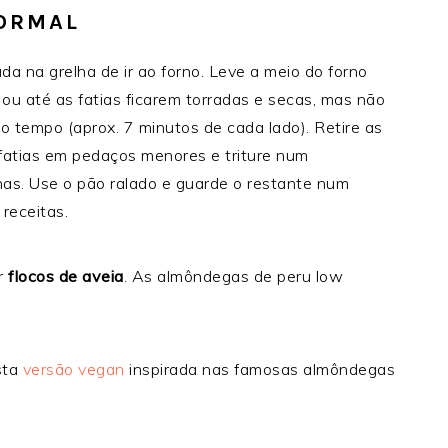
ORMAL
a na grelha de ir ao forno. Leve a meio do forno
u até as fatias ficarem torradas e secas, mas não
 tempo (aprox. 7 minutos de cada lado).
Retire as
fatias em pedaços menores e triture num
has.
Use o pão ralado e guarde o restante num
 receitas.
or
flocos de aveia
.
As almôndegas de peru low
sta
versão vegan
inspirada nas famosas almôndegas