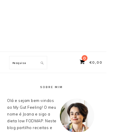
0
€
0,00
Search
SIDEBAR
PRIMÁRIA
SOBRE MIM
Olá e sejam bem-vindos
ao My Gut Feeling! O meu
nome é Joana e sigo a
dieta low FODMAP. Neste
blog partilho receitas e