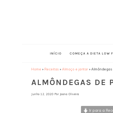
Saltar
Skip
Saltar
Saltar
para
to
para
para
o
main
a
o
menu
content
barra
rodapé
principal
lateral
principal
INÍCIO
COMEÇA A DIETA LOW 
Home
»
Receitas
»
Almoço e jantar
»
Almôndegas
ALMÔNDEGAS DE 
Junho 12, 2020
Por
Joana Oliveira
Ir para a Rec