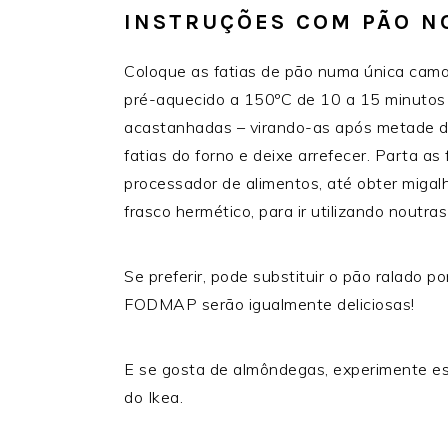
INSTRUÇÕES COM PÃO N
Coloque as fatias de pão numa única camad
pré-aquecido a
150ºC de 10 a 15 minutos o
acastanhadas – virando-as após metade do
fatias do forno e deixe arrefecer.
Parta as 
processador de alimentos, até obter migal
frasco hermético, para ir utilizando noutras
Se preferir, pode substituir o pão ralado p
FODMAP serão igualmente deliciosas!
E se gosta de almôndegas, experimente e
do Ikea.