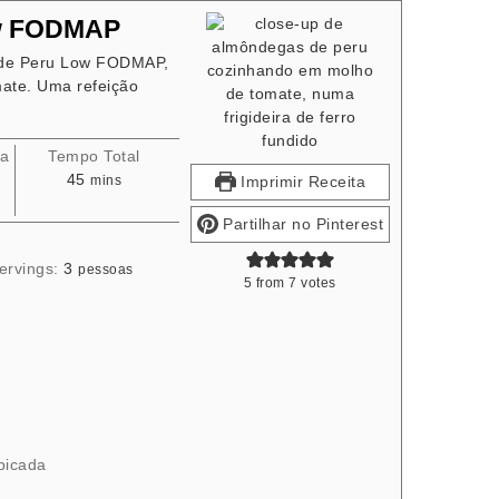
ow FODMAP
s de Peru Low FODMAP,
ate. Uma refeição
ra
Tempo Total
minutes
45
Imprimir Receita
mins
Partilhar no Pinterest
ervings:
3
pessoas
5
from
7
votes
picada