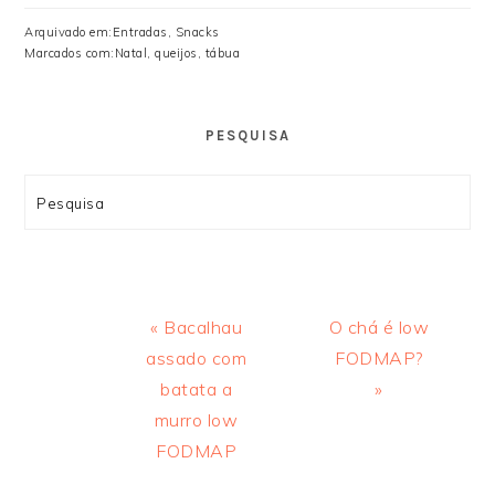
Arquivado em:
Entradas
,
Snacks
Marcados com:
Natal
,
queijos
,
tábua
PESQUISA
Search
Previous
Next
« Bacalhau
O chá é low
Post:
Post:
assado com
FODMAP?
batata a
»
murro low
FODMAP