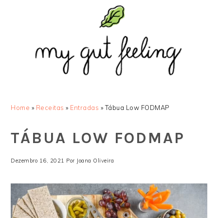
Saltar
Skip
Saltar
Saltar
para
to
para
para
o
main
a
o
menu
content
barra
rodapé
principal
lateral
principal
Home
»
Receitas
»
Entradas
»
Tábua Low FODMAP
TÁBUA LOW FODMAP
Dezembro 16, 2021
Por
Joana Oliveira