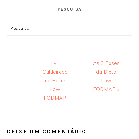
PESQUISA
Search
Previous
Next
«
As 3 Fases
Post:
Post:
Caldeirada
da Dieta
de Peixe
Low
Low
FODMAP »
FODMAP
INTERAÇÕES
DO
LEITOR
DEIXE UM COMENTÁRIO