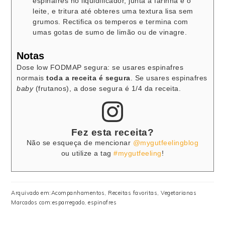
espinafres no liquidificador, junta a farinha e o
leite, e tritura até obteres uma textura lisa sem
grumos. Rectifica os temperos e termina com
umas gotas de sumo de limão ou de vinagre.
Notas
Dose low FODMAP segura: se usares espinafres
normais
toda a receita é segura
. Se usares espinafres
baby
(frutanos), a dose segura é 1/4 da receita.
Fez esta receita?
Não se esqueça de mencionar
@mygutfeelingblog
ou utilize a tag
#mygutfeeling
!
Arquivado em:
Acompanhamentos
,
Receitas favoritas
,
Vegetarianas
Marcados com:
esparregado
,
espinafres