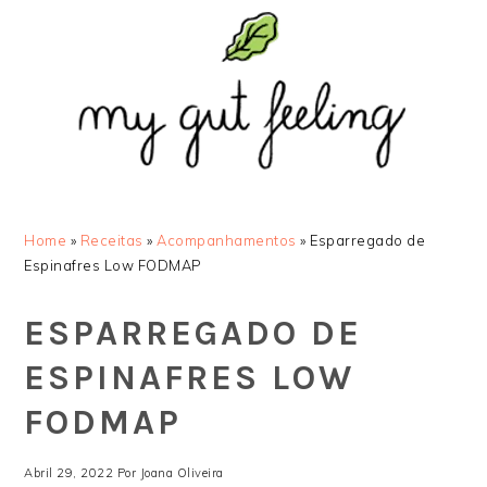
Saltar
Skip
Saltar
Saltar
para
to
para
para
o
main
a
o
menu
content
barra
rodapé
principal
lateral
principal
Home
»
Receitas
»
Acompanhamentos
»
Esparregado de
Espinafres Low FODMAP
ESPARREGADO DE
ESPINAFRES LOW
FODMAP
Abril 29, 2022
Por
Joana Oliveira