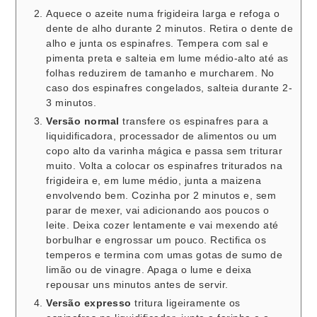
Aquece o azeite numa frigideira larga e refoga o
dente de alho durante 2 minutos. Retira o dente de
alho e junta os espinafres. Tempera com sal e
pimenta preta e salteia em lume médio-alto até as
folhas reduzirem de tamanho e murcharem. No
caso dos espinafres congelados, salteia durante 2-
3 minutos.
Versão normal
transfere os espinafres para a
liquidificadora, processador de alimentos ou um
copo alto da varinha mágica e passa sem triturar
muito. Volta a colocar os espinafres triturados na
frigideira e, em lume médio, junta a maizena
envolvendo bem. Cozinha por 2 minutos e, sem
parar de mexer, vai adicionando aos poucos o
leite. Deixa cozer lentamente e vai mexendo até
borbulhar e engrossar um pouco. Rectifica os
temperos e termina com umas gotas de sumo de
limão ou de vinagre. Apaga o lume e deixa
repousar uns minutos antes de servir.
Versão expresso
tritura ligeiramente os