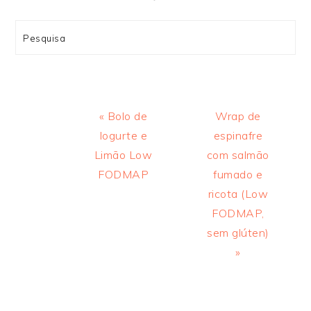
Search
Previous
Next
« Bolo de
Wrap de
Post:
Post:
Iogurte e
espinafre
Limão Low
com salmão
FODMAP
fumado e
ricota (Low
FODMAP,
sem glúten)
»
INTERAÇÕES