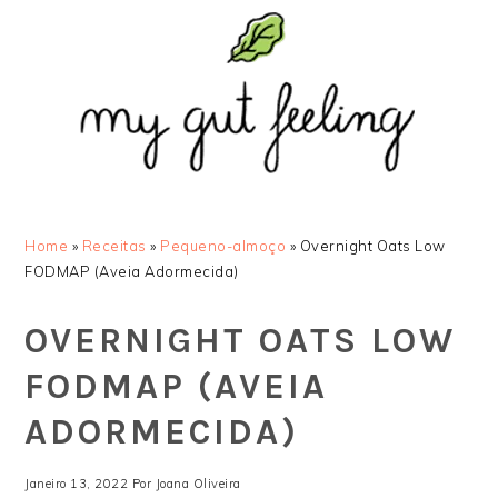
Saltar
Skip
Saltar
Saltar
para
to
para
para
o
main
a
o
menu
content
barra
rodapé
principal
lateral
principal
Home
»
Receitas
»
Pequeno-almoço
»
Overnight Oats Low
FODMAP (Aveia Adormecida)
OVERNIGHT OATS LOW
FODMAP (AVEIA
ADORMECIDA)
Janeiro 13, 2022
Por
Joana Oliveira