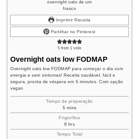
Imprimir Receita
Partilhar no Pinterest
5
from 1 vote
Overnight oats low FODMAP
Overnight oats low FODMAP para começar o dia com
energia e sem sintomas! Receita saudável, fácil e
segura, pronta de véspera em 5 minutos. Com opção
vegan.
Tempo de preparação
minutes
5
mins
Frigorífico
hours
8
hrs
Tempo Total