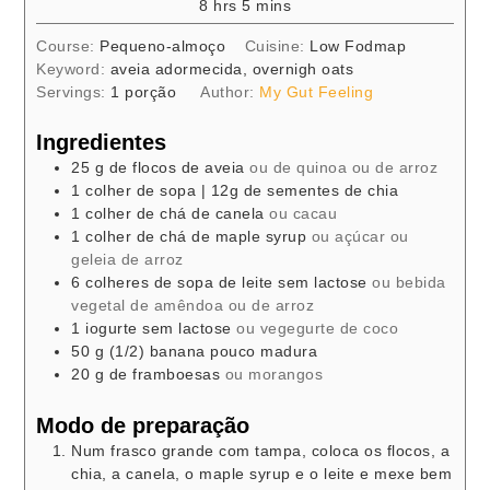
hours
minutes
8
hrs
5
mins
Course:
Pequeno-almoço
Cuisine:
Low Fodmap
Keyword:
aveia adormecida, overnigh oats
Servings:
1
porção
Author:
My Gut Feeling
Ingredientes
25
g
de flocos de aveia
ou de quinoa ou de arroz
1
colher de sopa
| 12g de sementes de chia
1
colher de chá
de canela
ou cacau
1
colher de chá
de maple syrup
ou açúcar ou
geleia de arroz
6
colheres de sopa
de leite sem lactose
ou bebida
vegetal de amêndoa ou de arroz
1
iogurte sem lactose
ou vegegurte de coco
50
g
(1/2) banana pouco madura
20
g
de framboesas
ou morangos
Modo de preparação
Num frasco grande com tampa, coloca os flocos, a
chia, a canela, o maple syrup e o leite e mexe bem