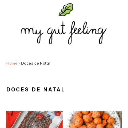
Saltar
Skip
Saltar
Saltar
para
to
para
para
o
main
a
o
menu
content
barra
rodapé
principal
lateral
principal
Home
»
Doces de Natal
DOCES DE NATAL