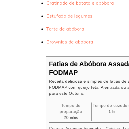
Gratinado de batata e abóbora
Estufado de legumes
Tarte de abóbora
Brownies de abóbora
Fatias de Abóbora Assa
FODMAP
Receita deliciosa e simples de fatias d
FODMAP com queijo feta. A entrada ou
para este Outono.
Tempo de
Tempo de cozedu
hour
preparação
1
hr
minutes
20
mins
Course:
Acompanhamento
Cuisine:
Lo