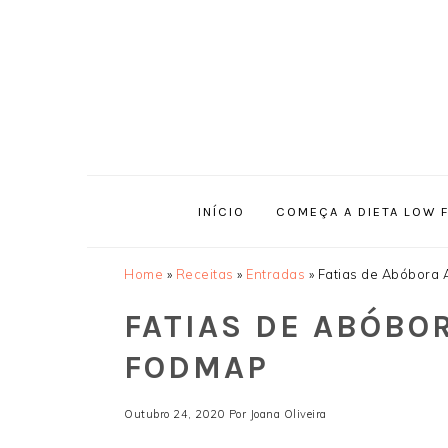
Saltar
Skip
Saltar
Saltar
para
to
para
para
o
main
a
o
menu
content
barra
rodapé
principal
lateral
principal
INÍCIO
COMEÇA A DIETA LOW 
Home
»
Receitas
»
Entradas
»
Fatias de Abóbora
FATIAS DE ABÓBO
FODMAP
Outubro 24, 2020
Por
Joana Oliveira