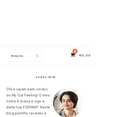
0
€
0,00
Search
SIDEBAR
PRIMÁRIA
SOBRE MIM
Olá e sejam bem-vindos
ao My Gut Feeling! O meu
nome é Joana e sigo a
dieta low FODMAP. Neste
blog partilho receitas e