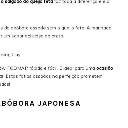
o salgado do queijo feta
faz toda a diferença e é o
ias de abóbora assada sem o queijo feta. A marinada
r um sabor delicioso ao prato.
low FODMAP rápida e fácil. É ideal para uma
ocasião
to
.
Estas fatias assadas na perfeição prometem
ados!
ABÓBORA JAPONESA