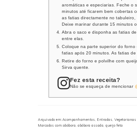
aromáticas e especiarias. Feche o 
minutos até ficarem bem cobertas 
as fatias directamente no tabulei
Deixe marinar durante 15 minutos ou
Abra o saco e disponha as fatias d
entre elas.
Coloque na parte superior do forno 
fatias após 20 minutos. As fatias d
Retire do forno e polvilhe com quei
Sirva quente.
Fez esta receita?
Não se esqueça de mencionar
Arquivado em:
Acompanhamentos
,
Entradas
,
Vegetarianas
Marcados com:
abóbora
,
abóbora assada
,
queijo feta