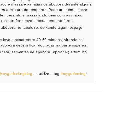
saco e massaje as fatias de abóbora durante alguns
com a mistura de temperos. Pode também colocar
ro, temperando e massajando bem com as mãos.
, se preferir, leve directamente ao forno.
e abóbora no tabuleiro, deixando algum espaço
e leve a assar entre 40-60 minutos, virando as
e abóbora devem ficar douradas na parte superior.
jo feta, sementes de abóbora (opcional) e tomilho.
@mygutfeelingblog
ou utilize a tag
#mygutfeeling
!