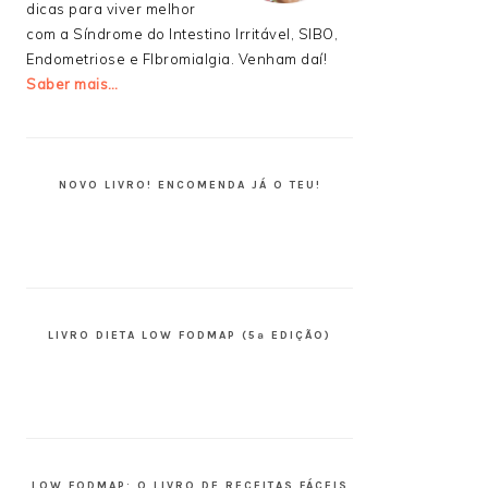
dicas para viver melhor
com a Síndrome do Intestino Irritável, SIBO,
Endometriose e FIbromialgia. Venham daí!
Saber mais…
NOVO LIVRO! ENCOMENDA JÁ O TEU!
LIVRO DIETA LOW FODMAP (5ª EDIÇÃO)
LOW FODMAP: O LIVRO DE RECEITAS FÁCEIS