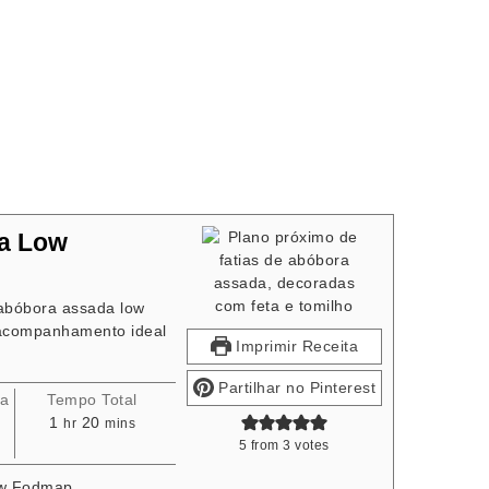
da Low
e abóbora assada low
 acompanhamento ideal
Imprimir Receita
Partilhar no Pinterest
ra
Tempo Total
hour
minutes
1
20
hr
mins
5
from
3
votes
w Fodmap