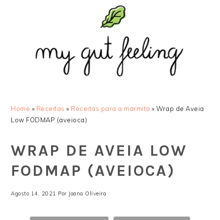
Saltar
Skip
Saltar
Saltar
para
to
para
para
o
main
a
o
menu
content
barra
rodapé
principal
lateral
principal
Home
»
Receitas
»
Receitas para a marmita
»
Wrap de Aveia
Low FODMAP (aveioca)
WRAP DE AVEIA LOW
FODMAP (AVEIOCA)
Agosto 14, 2021
Por
Joana Oliveira