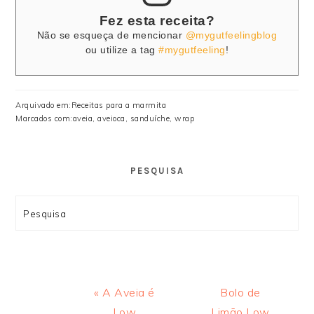
Fez esta receita?
Não se esqueça de mencionar
@mygutfeelingblog
ou utilize a tag
#mygutfeeling
!
Arquivado em:
Receitas para a marmita
Marcados com:
aveia
,
aveioca
,
sanduíche
,
wrap
PESQUISA
Search
Previous
Next
« A Aveia é
Bolo de
Post:
Post:
Low
Limão Low