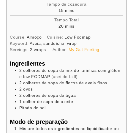
Tempo de cozedura
minutes
15
mins
Tempo Total
minutes
20
mins
Course:
Almoço
Cuisine:
Low Fodmap
Keyword:
Aveia, sanduíche, wrap
Servings:
2
wraps
Author:
My Gut Feeling
Ingredientes
2
colheres de sopa
de mix de farinhas sem glúten
e low FODMAP
(usei do Lidl)
2
colheres de sopa
de flocos de aveia finos
2
ovos
2
colheres de sopa
de água
1
colher de sopa
de azeite
Pitada
de sal
Modo de preparação
Misture todos os ingredientes no liquidificador ou