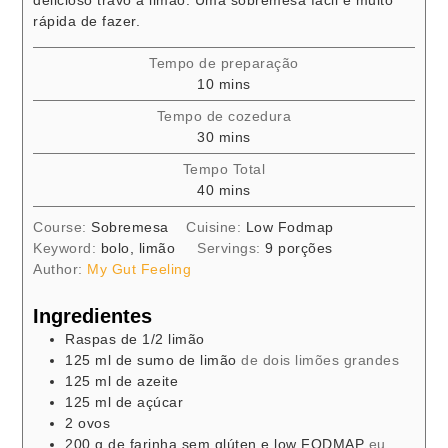
delicioso travo a limão. Uma sobremesa fácil e muito
rápida de fazer.
Tempo de preparação
minutes
10
mins
Tempo de cozedura
minutes
30
mins
Tempo Total
minutes
40
mins
Course:
Sobremesa
Cuisine:
Low Fodmap
Keyword:
bolo, limão
Servings:
9
porções
Author:
My Gut Feeling
Ingredientes
Raspas
de 1/2 limão
125
ml
de sumo de limão
de dois limões grandes
125
ml
de azeite
125
ml
de açúcar
2
ovos
200
g
de farinha sem glúten e low FODMAP
eu