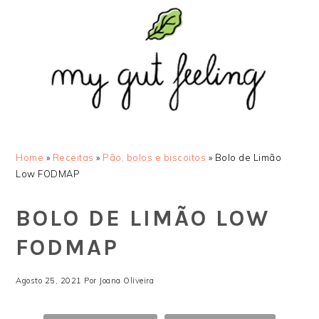
Saltar
Skip
Saltar
Saltar
para
to
para
para
o
main
a
o
menu
content
barra
rodapé
principal
lateral
principal
Home
»
Receitas
»
Pão, bolos e biscoitos
»
Bolo de Limão
Low FODMAP
BOLO DE LIMÃO LOW
FODMAP
Agosto 25, 2021
Por
Joana Oliveira