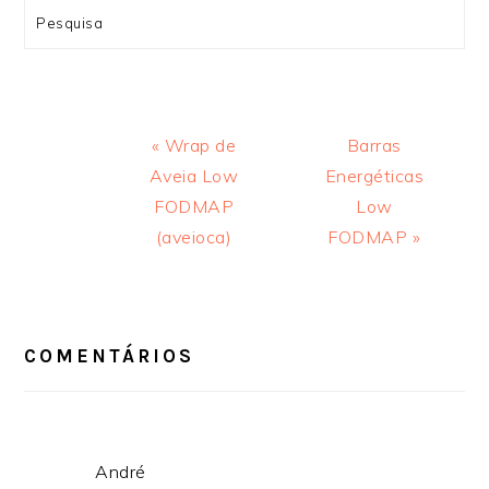
Search
Previous
Next
« Wrap de
Barras
Post:
Post:
Aveia Low
Energéticas
FODMAP
Low
(aveioca)
FODMAP »
INTERAÇÕES
DO
LEITOR
COMENTÁRIOS
André