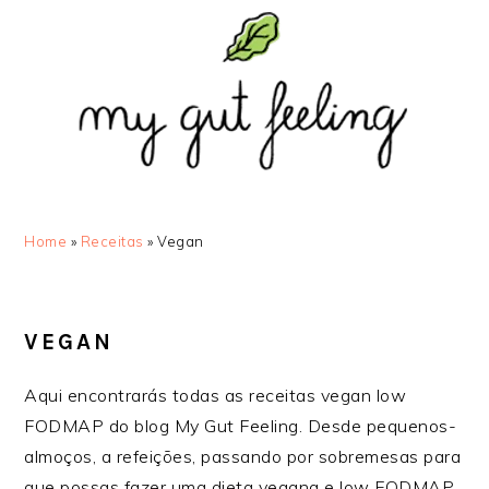
Saltar
Skip
Saltar
Saltar
para
to
para
para
o
main
a
o
menu
content
barra
rodapé
principal
lateral
principal
Home
»
Receitas
»
Vegan
VEGAN
Aqui encontrarás todas as receitas vegan low
FODMAP do blog My Gut Feeling. Desde pequenos-
almoços, a refeições, passando por sobremesas para
que possas fazer uma dieta vegana e low FODMAP