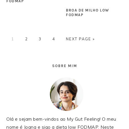
FODMAP
BROA DE MILHO LOW
FODMAP
GO
GO
GO
GO
GO
1
2
3
4
NEXT PAGE »
TO
TO
TO
TO
TO
PAGE
PAGE
PAGE
PAGE
SIDEBAR
PRIMÁRIA
SOBRE MIM
Olá e sejam bem-vindos ao My Gut Feeling! O meu
nome é Joana e sigo a dieta low FODMAP. Neste